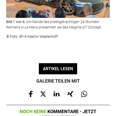
Bild 1 von 6:
Am Rande des prestigeträchtigen 24-Stunden-
Bil
Rennens in Le Mans präsentiert sie das Magma GT Concept.
Gra
auf
© Foto: SP-X/Martin Westerhoff
jed
© F
ARTIKEL LESEN
GALERIE TEILEN MIT
NOCH KEINE
KOMMENTARE - JETZT