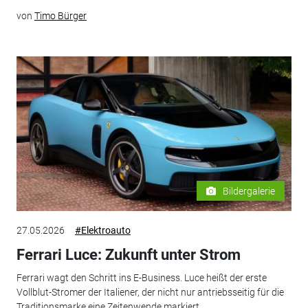
von
Timo Bürger
Bildergalerie
27.05.2026
#Elektroauto
Ferrari Luce: Zukunft unter Strom
Ferrari wagt den Schritt ins E-Business. Luce heißt der erste
Vollblut-Stromer der Italiener, der nicht nur antriebsseitig für die
Traditionsmarke eine Zeitenwende markiert.