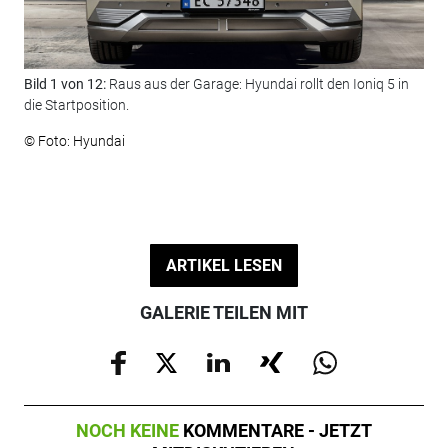
Bild 1 von 12:
Raus aus der Garage: Hyundai rollt den Ioniq 5 in
Bil
die Startposition.
© F
© Foto: Hyundai
ARTIKEL LESEN
GALERIE TEILEN MIT
NOCH KEINE
KOMMENTARE - JETZT