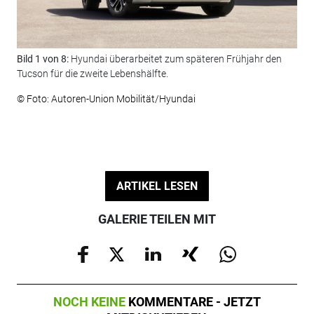
Bild 1 von 8:
Hyundai überarbeitet zum späteren Frühjahr den
Bil
Tucson für die zweite Lebenshälfte.
Fro
© Foto: Autoren-Union Mobilität/Hyundai
© F
ARTIKEL LESEN
GALERIE TEILEN MIT
NOCH KEINE
KOMMENTARE - JETZT