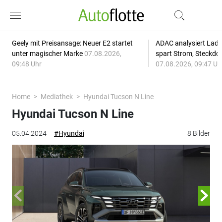
Geely mit Preisansage: Neuer E2 startet
ADAC analysiert Lade
unter magischer Marke
07.08.2026,
spart Strom, Steckdo
09:48 Uhr
07.08.2026, 09:47 Uh
Home
Mediathek
Hyundai Tucson N Line
Hyundai Tucson N Line
05.04.2024
#Hyundai
8 Bilder