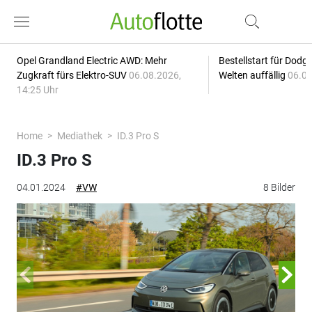
Opel Grandland Electric AWD: Mehr
Bestellstart für Dodg
Zugkraft fürs Elektro-SUV
06.08.2026,
Welten auffällig
06.08
14:25 Uhr
Home
Mediathek
ID.3 Pro S
ID.3 Pro S
04.01.2024
#VW
8 Bilder