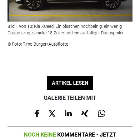
Bild 1 von 10:
Kia XCeed: Ein bisschen hochbeinig, ein wenig
Bil
Coupé-artig, schicke 18-Zöller und ein auffälliger Dachspoiler.
ges
© Foto: Timo Bürger/Autoflotte
© F
ARTIKEL LESEN
GALERIE TEILEN MIT
NOCH KEINE
KOMMENTARE - JETZT