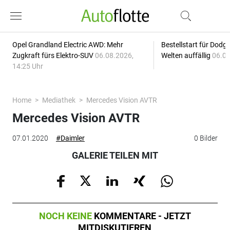
Opel Grandland Electric AWD: Mehr
Bestellstart für Dodg
Zugkraft fürs Elektro-SUV
06.08.2026,
Welten auffällig
06.08
14:25 Uhr
Home
Mediathek
Mercedes Vision AVTR
Mercedes Vision AVTR
07.01.2020
#Daimler
0 Bilder
GALERIE TEILEN MIT
NOCH KEINE
KOMMENTARE - JETZT
MITDISKUTIEREN