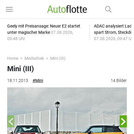
Geely mit Preisansage: Neuer E2 startet
ADAC analysiert Lade
unter magischer Marke
07.08.2026,
spart Strom, Steckdo
09:48 Uhr
07.08.2026, 09:47 Uh
Home
Mediathek
Mini (III)
Mini (III)
18.11.2013
#Mini
14 Bilder