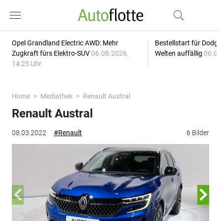
Opel Grandland Electric AWD: Mehr
Bestellstart für Dodg
Zugkraft fürs Elektro-SUV
06.08.2026,
Welten auffällig
06.08
14:25 Uhr
Home
Mediathek
Renault Austral
Renault Austral
08.03.2022
#Renault
6 Bilder