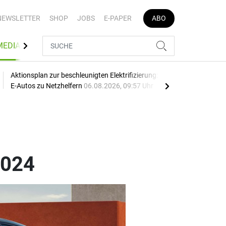
NEWSLETTER
SHOP
JOBS
E-PAPER
ABO
MEDIATHEK
Aktionsplan zur beschleunigten Elektrifizierung: EU macht
Mehr
E-Autos zu Netzhelfern
06.08.2026, 09:57 Uhr
06.0
2024