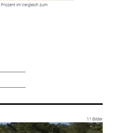
2 Prozent im Vergleich zum
Bild 2 von 10:
Platz 9: BMW 3er,
Vorjahreszeitraum.
© Foto: BMW
11 Bilder