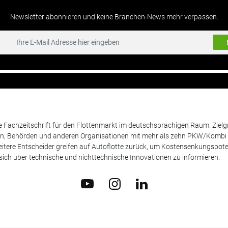
Newsletter abonnieren und keine Branchen-News mehr verpassen.
de Fachzeitschrift für den Flottenmarkt im deutschsprachigen Raum. Zie
en, Behörden und anderen Organisationen mit mehr als zehn PKW/Kombi 
itere Entscheider greifen auf Autoflotte zurück, um Kostensenkungspote
ich über technische und nichttechnische Innovationen zu informieren.