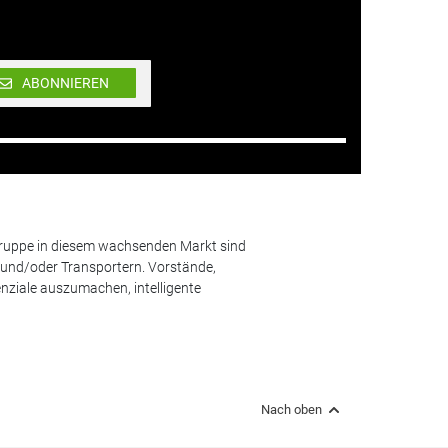
ABONNIEREN
lgruppe in diesem wachsenden Markt sind
und/oder Transportern. Vorstände,
nziale auszumachen, intelligente
Nach oben