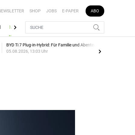
NEWSLETTER
SHOP
JOBS
E-PAPER
ABO
N
MEDIATHEK
BYD Ti 7 Plug-in-Hybrid: Für Familie und Abenteuer
75 J
05.08.2026, 13:03 Uhr
Auf