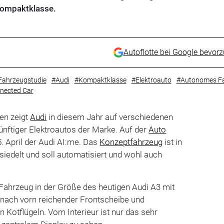
Kompaktklasse.
Autoflotte bei Google bevor
Fahrzeugstudie
#Audi
#Kompaktklasse
#Elektroauto
#Autonomes F
nected Car
ien zeigt
Audi
in diesem Jahr auf verschiedenen
nftiger Elektroautos der Marke. Auf der
Auto
. April der Audi AI:me. Das
Konzeptfahrzeug
ist in
iedelt und soll automatisiert und wohl auch
 Fahrzeug in der Größe des heutigen Audi A3 mit
 nach vorn reichender Frontscheibe und
en Kotflügeln. Vom Interieur ist nur das sehr