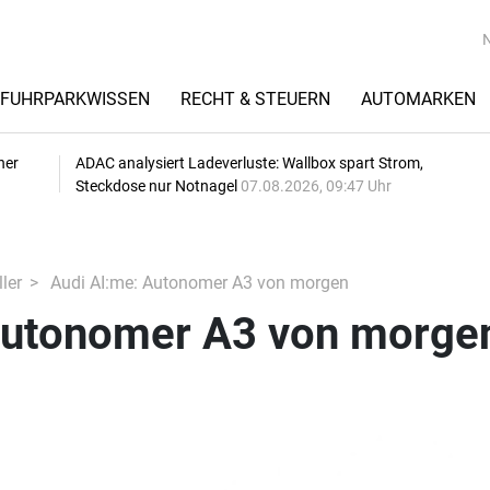
FUHRPARKWISSEN
RECHT & STEUERN
AUTOMARKEN
her
ADAC analysiert Ladeverluste: Wallbox spart Strom,
Steckdose nur Notnagel
07.08.2026, 09:47 Uhr
ler
Audi AI:me: Autonomer A3 von morgen
Autonomer A3 von morge