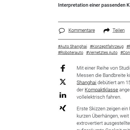
Interpretation einer passenden 
Kommentare
Teilen
#Auto Shanghai
#Konzeptfahrzeug
#
#Roboterauto
#Vernetztes Auto
#Con
Mit einer Reihe von Stud
Messen die Bandbreite kü
Shanghai
debütiert am 15
der
Kompaktklasse
anges
vollelektrisch fahren.
Erste Skizzen zeigen ein
kurzen Überhängen, weit
extrovertiert ausgestellt