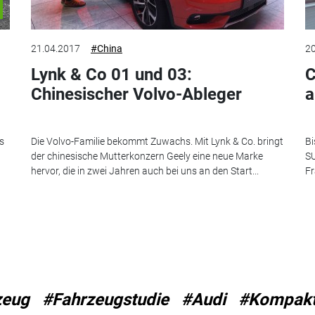
21.04.2017
#China
20
Lynk & Co 01 und 03:
C
Chinesischer Volvo-Ableger
a
s
Die Volvo-Familie bekommt Zuwachs. Mit Lynk & Co. bringt
Bi
der chinesische Mutterkonzern Geely eine neue Marke
SU
hervor, die in zwei Jahren auch bei uns an den Start...
Fr
zeug
#Fahrzeugstudie
#Audi
#Kompakt