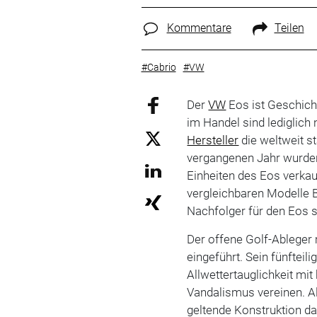
Kommentare
Teilen
#Cabrio
#VW
Der
VW
Eos ist Geschich
im Handel sind lediglich
Hersteller
die weltweit s
vergangenen Jahr wurden
Einheiten des Eos verkau
vergleichbaren Modelle B
Nachfolger für den Eos s
Der offene Golf-Ablege
eingeführt. Sein fünfteil
Allwettertauglichkeit m
Vandalismus vereinen. A
geltende Konstruktion das