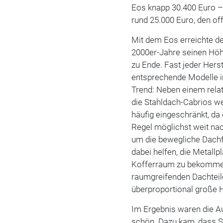
Eos knapp 30.400 Euro – 
rund 25.000 Euro, den of
Mit dem Eos erreichte d
2000er-Jahre seinen Höh
zu Ende. Fast jeder Hers
entsprechende Modelle im
Trend: Neben einem relat
die Stahldach-Cabrios w
häufig eingeschränkt, da
Regel möglichst weit nac
um die bewegliche Dachfl
dabei helfen, die Metallp
Kofferraum zu bekommen.
raumgreifenden Dachteile
überproportional große H
Im Ergebnis waren die A
schön. Dazu kam, dass S