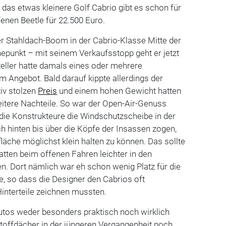
das etwas kleinere Golf Cabrio gibt es schon für
fenen Beetle für 22.500 Euro.
er Stahldach-Boom in der Cabrio-Klasse Mitte der
epunkt – mit seinem Verkaufsstopp geht er jetzt
teller hatte damals eines oder mehrere
 Angebot. Bald darauf kippte allerdings der
iv stolzen
Preis
und einem hohen Gewicht hatten
eitere Nachteile. So war der Open-Air-Genuss
 die Konstrukteure die Windschutzscheibe in der
h hinten bis über die Köpfe der Insassen zogen,
äche möglichst klein halten zu können. Das sollte
latten beim offenen Fahren leichter in den
 Dort nämlich war eh schon wenig Platz für die
, so dass die Designer den Cabrios oft
interteile zeichnen mussten.
utos weder besonders praktisch noch wirklich
toffdächer in der jüngeren Vergangenheit noch