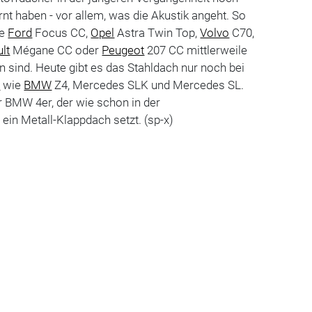
rnt haben - vor allem, was die Akustik angeht. So
ie
Ford
Focus CC,
Opel
Astra Twin Top,
Volvo
C70,
lt
Mégane CC oder
Peugeot
207 CC mittlerweile
sind. Heute gibt es das Stahldach nur noch bei
n
wie
BMW
Z4, Mercedes SLK und Mercedes SL.
r BMW 4er, der wie schon in der
ein Metall-Klappdach setzt. (sp-x)