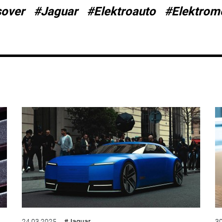
over
#Jaguar
#Elektroauto
#Elektromo
24.03.2025
#Jaguar
30