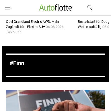
Opel Grandland Electric AWD: Mehr
Bestellstart für Dodg
Zugkraft fürs Elektro-SUV
06.08.2026,
Welten auffällig
06.08
14:25 Uhr
Finn