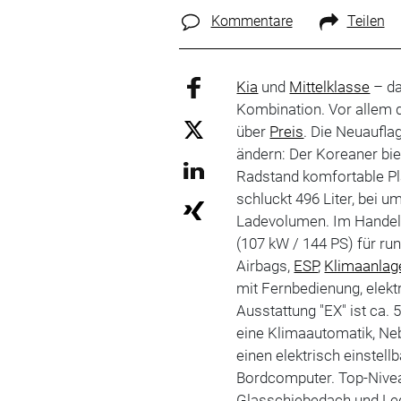
Kommentare
Teilen
Kia
und
Mittelklasse
– da
Kombination. Vor allem
über
Preis
. Die Neuaufla
ändern: Der Koreaner bie
Radstand komfortable Pl
schluckt 496 Liter, bei u
Ladevolumen. Im Handel s
(107 kW / 144 PS) für ru
Airbags,
ESP
,
Klimaanlag
mit Fernbedienung, elektr
Ausstattung "EX" ist ca. 
eine Klimaautomatik, N
einen elektrisch einstel
Bordcomputer. Top-Niveau
Glasschiebedach und Led