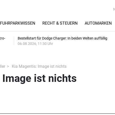
FUHRPARKWISSEN
RECHT & STEUERN
AUTOMARKEN
tro-
Bestellstart für Dodge Charger: In beiden Welten auffällig
06.08.2026, 11:30 Uhr
ler
Kia Magentis: Image ist nichts
 Image ist nichts