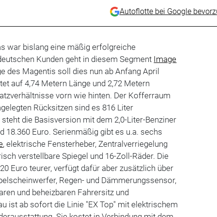
Autoflotte bei Google bevor
s war bislang eine mäßig erfolgreiche
 deutschen Kunden geht in diesem Segment
Image
ge des Magentis soll dies nun ab Anfang April
tet auf 4,74 Metern Länge und 2,72 Metern
atzverhältnisse vorn wie hinten. Der Kofferraum
mgelegten Rücksitzen sind es 816 Liter
teht die Basisversion mit dem 2,0-Liter-Benziner
nd 18.360 Euro. Serienmäßig gibt es u.a. sechs
e
, elektrische Fensterheber, Zentralverriegelung
isch verstellbare Spiegel und 16-Zoll-Räder. Die
520 Euro teurer, verfügt dafür aber zusätzlich über
ebelscheinwerfer, Regen- und Dämmerungssensor,
lbaren und beheizbaren Fahrersitz und
 ist ab sofort die Linie "EX Top" mit elektrischem
erausstattung. Sie kostet in Verbindung mit dem