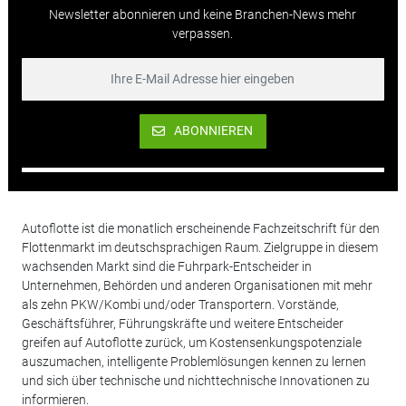
Newsletter abonnieren und keine Branchen-News mehr
verpassen.
ABONNIEREN
Autoflotte ist die monatlich erscheinende Fachzeitschrift für den
Flottenmarkt im deutschsprachigen Raum. Zielgruppe in diesem
wachsenden Markt sind die Fuhrpark-Entscheider in
Unternehmen, Behörden und anderen Organisationen mit mehr
als zehn PKW/Kombi und/oder Transportern. Vorstände,
Geschäftsführer, Führungskräfte und weitere Entscheider
greifen auf Autoflotte zurück, um Kostensenkungspotenziale
auszumachen, intelligente Problemlösungen kennen zu lernen
und sich über technische und nichttechnische Innovationen zu
informieren.