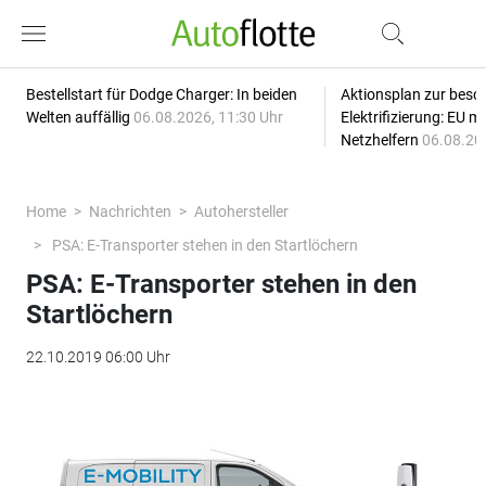
Bestellstart für Dodge Charger: In beiden
Aktionsplan zur besc
Welten auffällig
06.08.2026, 11:30 Uhr
Elektrifizierung: EU 
Netzhelfern
06.08.20
Home
Nachrichten
Autohersteller
PSA: E-Transporter stehen in den Startlöchern
PSA: E-Transporter stehen in den
Startlöchern
22.10.2019 06:00 Uhr