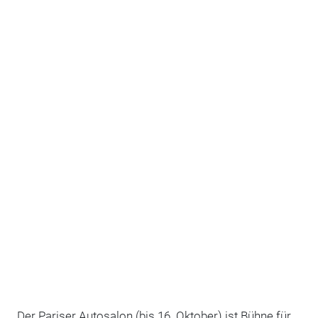
Der Pariser Autosalon (bis 16. Oktober) ist Bühne für