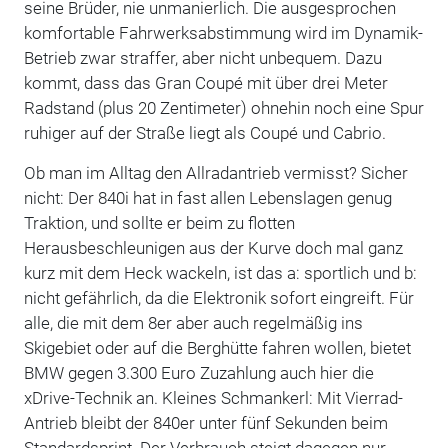
seine Brüder, nie unmanierlich. Die ausgesprochen
komfortable Fahrwerksabstimmung wird im Dynamik-
Betrieb zwar straffer, aber nicht unbequem. Dazu
kommt, dass das Gran Coupé mit über drei Meter
Radstand (plus 20 Zentimeter) ohnehin noch eine Spur
ruhiger auf der Straße liegt als Coupé und Cabrio.
Ob man im Alltag den Allradantrieb vermisst? Sicher
nicht: Der 840i hat in fast allen Lebenslagen genug
Traktion, und sollte er beim zu flotten
Herausbeschleunigen aus der Kurve doch mal ganz
kurz mit dem Heck wackeln, ist das a: sportlich und b:
nicht gefährlich, da die Elektronik sofort eingreift. Für
alle, die mit dem 8er aber auch regelmäßig ins
Skigebiet oder auf die Berghütte fahren wollen, bietet
BMW gegen 3.300 Euro Zuzahlung auch hier die
xDrive-Technik an. Kleines Schmankerl: Mit Vierrad-
Antrieb bleibt der 840er unter fünf Sekunden beim
Standardsprint. Der Verbrauch steigt dagegen nur