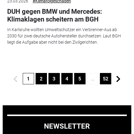
23.03.2026
#Klimafolgeschäden
DUH gegen BMW und Mercedes:
Klimaklagen scheitern am BGH
In Karlsruhe wollten Umweltschützer ein Verbrenner-Aus ab
2030 für zwei deutsche Autohersteller durchsetzen. Laut BGH
liegt die Aufgabe aber nicht bei den Zivilgerichten.
1
2
3
4
5
…
52
NEWSLETTER