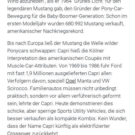
Wind abzuheben", als er 1964 "Grünes Licht" für den
legendären Mustang gab, den Gründer der Pony-Car-
Bewegung für die Baby-Boomer-Generation: Schon im
ersten Modelljahr wurden 680.992 Mustang verkauft,
amerikanischer Nachkriegsrekord.
Bis nach Europa ließ der Mustang die Welle wilder
Ponycars schwappen: Capri hieß die Kölner
Interpretation des amerikanischen Coupés mit
Muscle-Car-Attributen. Von 1969 bis 1986 fuhr Ford
mit fast 1,9 Millionen ausgelieferten Capri allen
Verfolgern davon, speziell
Opel
Manta und VW
Scirocco. Familienautos müssen nicht unbedingt
praktisch, sondern vor allem verführerisch geformt
sein, lehrte der Capri. Heute demonstrieren dies
schicke, aber sperrige Sports Utility Vehicles, die sich
besser verkaufen als kompakte Kombis. Kein Wunder,
dass der Name Capri künftig als elektrifizierter
Crossover
zurückkehrt.