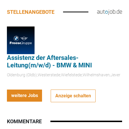
STELLENANGEBOTE
Assistenz der Aftersales-
Leitung(m/w/d) - BMW & MINI
Oldenburg (Oldb);Westerstede;Wiefelstede;Wilhelmshaven;Jever
weitere Jobs
Anzeige schalten
KOMMENTARE