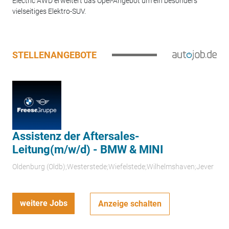
Electric AWD erweitert das Opel-Angebot um ein besonders
vielseitiges Elektro-SUV.
STELLENANGEBOTE
Assistenz der Aftersales-
Leitung(m/w/d) - BMW & MINI
Oldenburg (Oldb);Westerstede;Wiefelstede;Wilhelmshaven;Jever
weitere Jobs
Anzeige schalten