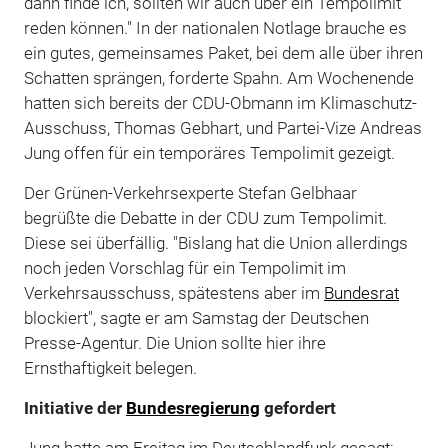
dann finde ich, sollten wir auch über ein Tempolimit
reden können." In der nationalen Notlage brauche es
ein gutes, gemeinsames Paket, bei dem alle über ihren
Schatten sprängen, forderte Spahn. Am Wochenende
hatten sich bereits der CDU-Obmann im Klimaschutz-
Ausschuss, Thomas Gebhart, und Partei-Vize Andreas
Jung offen für ein temporäres Tempolimit gezeigt.
Der Grünen-Verkehrsexperte Stefan Gelbhaar
begrüßte die Debatte in der CDU zum Tempolimit.
Diese sei überfällig. "Bislang hat die Union allerdings
noch jeden Vorschlag für ein Tempolimit im
Verkehrsausschuss, spätestens aber im
Bundesrat
blockiert", sagte er am Samstag der Deutschen
Presse-Agentur. Die Union sollte hier ihre
Ernsthaftigkeit belegen.
Initiative der
Bundesregierung
gefordert
Jung hatte am Freitag im Deutschlandfunk gesagt: