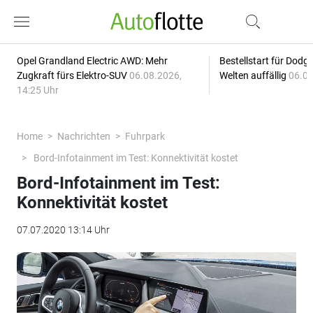
Opel Grandland Electric AWD: Mehr
Bestellstart für Dodg
Zugkraft fürs Elektro-SUV
06.08.2026,
Welten auffällig
06.08
14:25 Uhr
Home
Nachrichten
Fuhrpark
Bord-Infotainment im Test: Konnektivität kostet
Bord-Infotainment im Test:
Konnektivität kostet
07.07.2020 13:14 Uhr