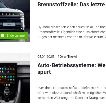
Brennstoffzelle: Das letzte
Hyundai präsentiert einen neuen Nexo und noch 
Brennstoffzelle. Eigentlich eine aussichtsreiche T
Bildergalerie
Augen der meisten Experten mittlerweile zum Sch
05.01.2025
#Over-The-Air
Auto-Betriebssysteme: We
spurt
Over-the-air-Updates, softwaredefinierte Fahr
öfter wird die Autokundschaft mit möglichen W
vernetzten Welt umgarnt. Doch der Drang zum 