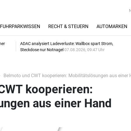
FUHRPARKWISSEN
RECHT & STEUERN
AUTOMARKEN
her
ADAC analysiert Ladeverluste: Wallbox spart Strom,
Steckdose nur Notnagel
07.08.2026, 09:47 Uhr
Belmoto und CWT kooperieren: Mobilitätslösungen aus einer
CWT kooperieren:
ungen aus einer Hand