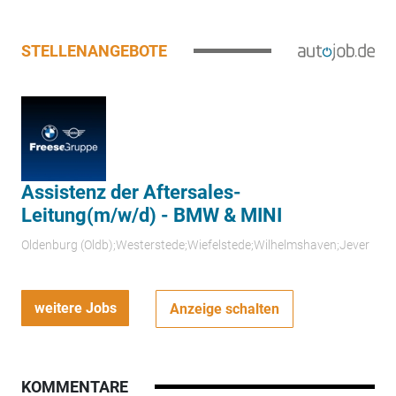
STELLENANGEBOTE
Assistenz der Aftersales-
Leitung(m/w/d) - BMW & MINI
Oldenburg (Oldb);Westerstede;Wiefelstede;Wilhelmshaven;Jever
weitere Jobs
Anzeige schalten
KOMMENTARE