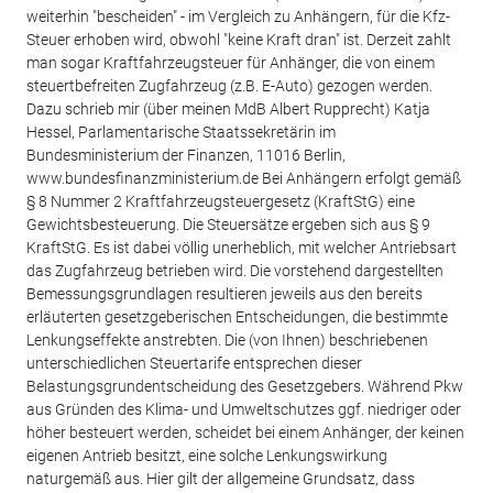
weiterhin "bescheiden" - im Vergleich zu Anhängern, für die Kfz-
Steuer erhoben wird, obwohl "keine Kraft dran" ist. Derzeit zahlt
man sogar Kraftfahrzeugsteuer für Anhänger, die von einem
steuertbefreiten Zugfahrzeug (z.B. E-Auto) gezogen werden.
Dazu schrieb mir (über meinen MdB Albert Rupprecht) Katja
Hessel, Parlamentarische Staatssekretärin im
Bundesministerium der Finanzen, 11016 Berlin,
www.bundesfinanzministerium.de Bei Anhängern erfolgt gemäß
§ 8 Nummer 2 Kraftfahrzeugsteuergesetz (KraftStG) eine
Gewichtsbesteuerung. Die Steuersätze ergeben sich aus § 9
KraftStG. Es ist dabei völlig unerheblich, mit welcher Antriebsart
das Zugfahrzeug betrieben wird. Die vorstehend dargestellten
Bemessungsgrundlagen resultieren jeweils aus den bereits
erläuterten gesetzgeberischen Entscheidungen, die bestimmte
Lenkungseffekte anstrebten. Die (von Ihnen) beschriebenen
unterschiedlichen Steuertarife entsprechen dieser
Belastungsgrundentscheidung des Gesetzgebers. Während Pkw
aus Gründen des Klima- und Umweltschutzes ggf. niedriger oder
höher besteuert werden, scheidet bei einem Anhänger, der keinen
eigenen Antrieb besitzt, eine solche Lenkungswirkung
naturgemäß aus. Hier gilt der allgemeine Grundsatz, dass