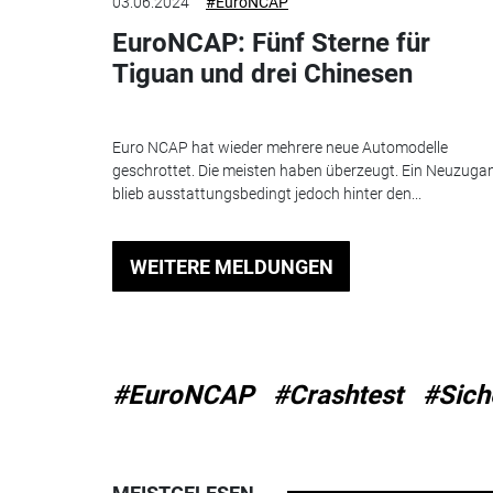
03.06.2024
#EuroNCAP
EuroNCAP: Fünf Sterne für
Tiguan und drei Chinesen
Euro NCAP hat wieder mehrere neue Automodelle
geschrottet. Die meisten haben überzeugt. Ein Neuzuga
blieb ausstattungsbedingt jedoch hinter den...
WEITERE MELDUNGEN
#EuroNCAP
#Crashtest
#Sich