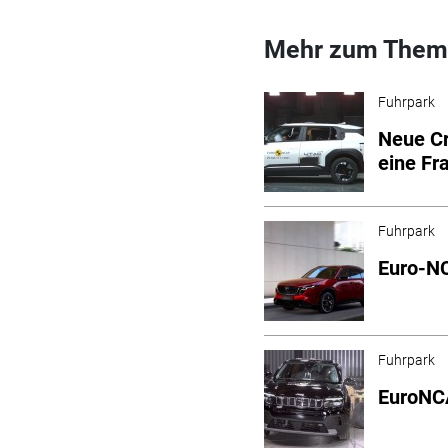
Mehr zum Them
Fuhrpark
Neue Cr
eine Fr
Fuhrpark
Euro-N
Fuhrpark
EuroNCA