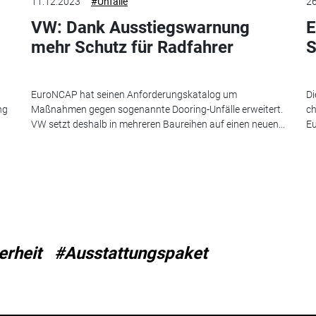
11.12.2023
#Unfälle
26
VW: Dank Ausstiegswarnung
E
mehr Schutz für Radfahrer
S
EuroNCAP hat seinen Anforderungskatalog um
Di
ng
Maßnahmen gegen sogenannte Dooring-Unfälle erweitert.
ch
VW setzt deshalb in mehreren Baureihen auf einen neuen...
Eu
erheit
#Ausstattungspaket