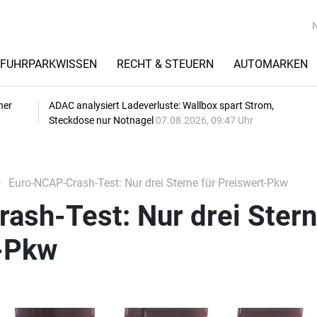
FUHRPARKWISSEN
RECHT & STEUERN
AUTOMARKEN
her
ADAC analysiert Ladeverluste: Wallbox spart Strom,
Steckdose nur Notnagel
07.08.2026, 09:47 Uhr
Euro-NCAP-Crash-Test: Nur drei Sterne für Preiswert-Pkw
ash-Test: Nur drei Ster
t-Pkw