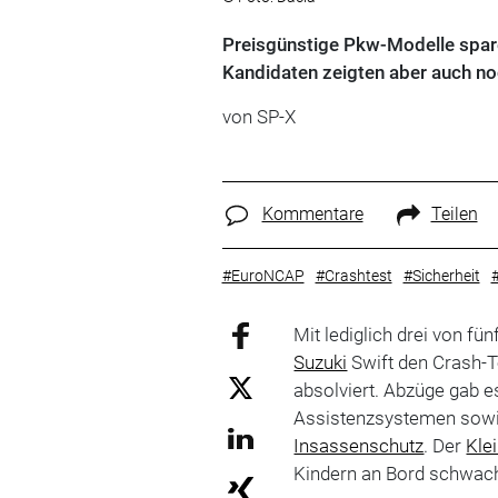
Preisgünstige Pkw-Modelle spare
Kandidaten zeigten aber auch n
von
SP-X
Kommentare
Teilen
#EuroNCAP
#Crashtest
#Sicherheit
Mit lediglich drei von f
Suzuki
Swift den Crash-T
absolviert. Abzüge gab e
Assistenzsystemen sowi
Insassenschutz
. Der
Kle
Kindern an Bord schwach