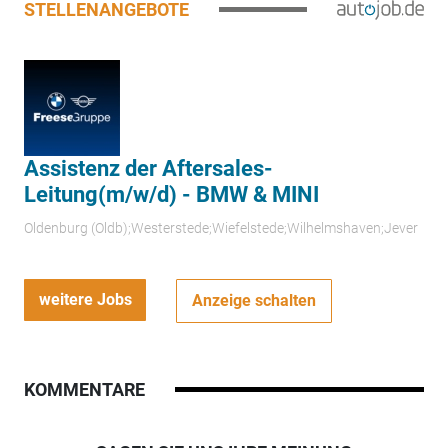
STELLENANGEBOTE
Assistenz der Aftersales-
Leitung(m/w/d) - BMW & MINI
Oldenburg (Oldb);Westerstede;Wiefelstede;Wilhelmshaven;Jever
weitere Jobs
Anzeige schalten
KOMMENTARE