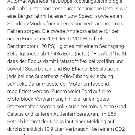
Automatikgetriebe mit Doppelkupplungstechnologie
soll dabei unter anderem durch technische Details wie
eine Berganfahrhilfe, einen Low-Speed- sowie einen
Standgas-Modus für sicheres und verbrauchsarmes
Fahren sorgen. Die zweite Antriebsvariante für den
neuen Focus - ein 1,6-Liter-Ti-VCT-Flexifuel-
Benzinmotor (120 PS) - gibt es mit einem Sechsgang-
Schaltgetriebe ab 17.436 Euro (netto). "Flexifuel" heißt,
dass der Focus damit kraftstoff-flexibel vorfährt und
sowohl Superbenzin und Bio-Ethanol E85 als auch
jede beliebe Superbenzin-Bio-Ethanol-Mischung
schluckt. Dafür musste der
Motor
umfassend
modifiziert werden. Zudem weist Ford auf eine
Motorblock-Vorwärmung hin, die für ein gutes
Startverhalten sorgen soll - auch bei minus zehn Grad
Celsius und kälteren Außentemperaturen. Im E85-
Betrieb kommt der Focus laut einer Meldung auf
durchschnittlich 10,9 Liter Verbrauch - bei einem
CO2-