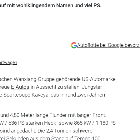
lauf mit wohlklingendem Namen und viel PS.
Autoflotte bei Google bevor
ortwagen
esischen Wanxiang-Gruppe gehörende US-Automarke
 neue
E-Autos
in Aussicht zu stellen. Jüngster
ge Sportcoupé Kaveya, das in rund zwei Jahren
rund 4,80 Meter lange Flunder mit langer Front.
kW / 536 PS starken Heck- sowie 868 kW / 1.180 PS
sind angedacht. Die 2,4 Tonnen schwere
 drei Sekunden aus dem Stand auf Tempo 100