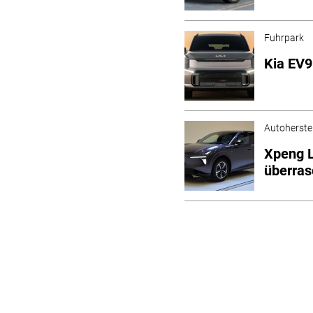
Fuhrpark
Kia EV9
Autoherstel
Xpeng L
überras