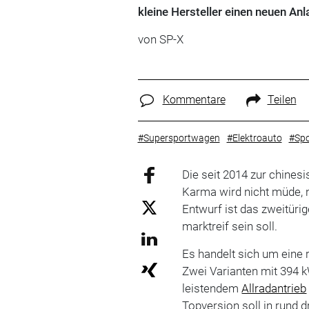
kleine Hersteller einen neuen An
von SP-X
Kommentare
Teilen
#Supersportwagen
#Elektroauto
#Sp
Die seit 2014 zur chin
Karma wird nicht müde,
Entwurf ist das zweitüri
marktreif sein soll.
Es handelt sich um eine 
Zwei Varianten mit 394 
leistendem
Allradantrieb
Topversion soll in rund