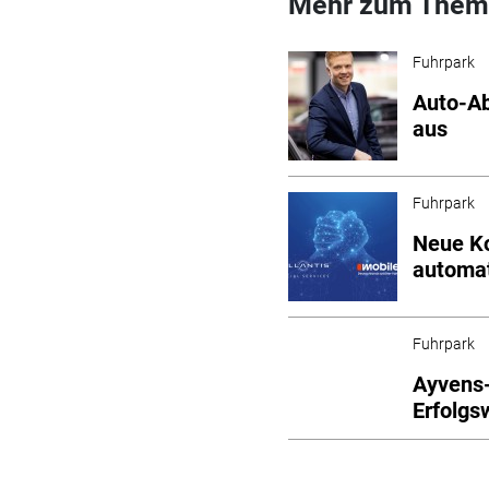
Mehr zum Them
Fuhrpark
Auto-Ab
aus
Fuhrpark
Neue Ko
automat
Fuhrpark
Ayvens-
Erfolgs