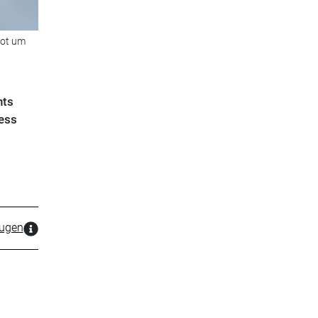
bot um
nts
ess
zugen