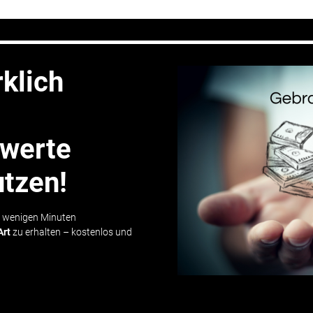
rklich
gwerte
utzen!
n wenigen Minuten
Art
zu erhalten – kostenlos und