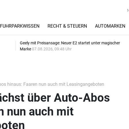
FUHRPARKWISSEN
RECHT & STEUERN
AUTOMARKEN
Geely mit Preisansage: Neuer E2 startet unter magischer
Marke
07.08.2026, 09:48 Uhr
bos hinaus: Faaren nun auch mit Leasingangeboten
ächst über Auto-Abos
n nun auch mit
boten