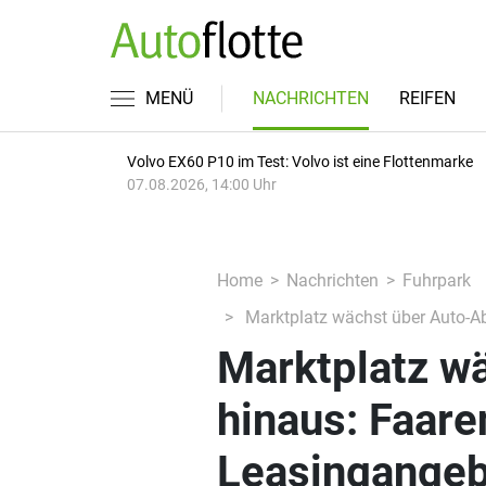
MENÜ
NACHRICHTEN
REIFEN
Volvo EX60 P10 im Test: Volvo ist eine Flottenmarke
07.08.2026, 14:00 Uhr
Home
Nachrichten
Fuhrpark
Marktplatz wächst über Auto-A
Marktplatz w
hinaus: Faare
Leasingange