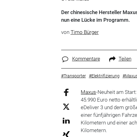
Der chinesische Hersteller Maxus
nun eine Lücke im Programm.
von
Timo Bürger
Kommentare
Teilen
#Transporter
#Elektrifizierung
#Maxu
Maxus
-Neuheit am Start:
45.990 Euro netto erhältl
eDeliver 3 und dem größe
einer fünfjährigen Fahrz
Kilometern und einer ach
Kilometern.