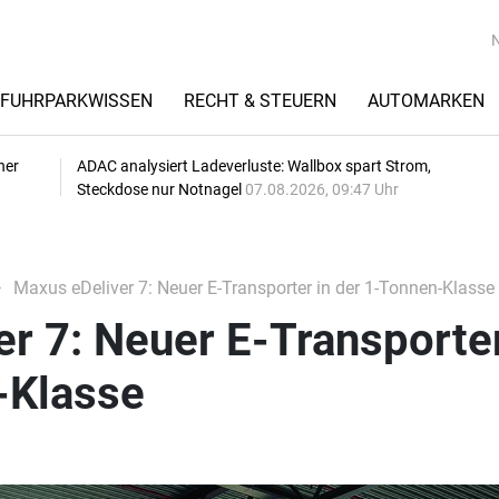
FUHRPARKWISSEN
RECHT & STEUERN
AUTOMARKEN
her
ADAC analysiert Ladeverluste: Wallbox spart Strom,
Steckdose nur Notnagel
07.08.2026, 09:47 Uhr
Maxus eDeliver 7: Neuer E-Transporter in der 1-Tonnen-Klasse
r 7: Neuer E-Transporter
-Klasse