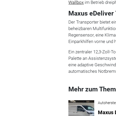
Wallbox
im Betrieb dreip
Maxus eDeliver 7
Der Transporter bietet 
beheizbaren Multifunktio
Regensensor, eine Klima
Einparkhilfen vorne und 
Ein zentraler 12,3-Zoll-T
Palette an Assistenzsyst
eine adaptive Geschwind
automatisches Notbrems
Mehr zum Them
Autoherstel
Maxus D