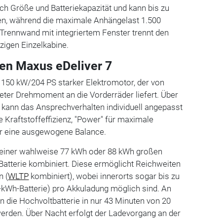
nach Größe und Batteriekapazität und kann bis zu
n, während die maximale Anhängelast 1.500
Trennwand mit integriertem Fenster trennt den
zigen Einzelkabine.
den Maxus eDeliver 7
 150 kW/204 PS starker Elektromotor, der von
er Drehmoment an die Vorderräder liefert. Über
kann das Ansprechverhalten individuell angepasst
e Kraftstoffeffizienz, "Power" für maximale
ür eine ausgewogene Balance.
t einer wahlweise 77 kWh oder 88 kWh großen
atterie kombiniert. Diese ermöglicht Reichweiten
n (
WLTP
kombiniert), wobei innerorts sogar bis zu
-kWh-Batterie) pro Akkuladung möglich sind. An
n die Hochvoltbatterie in nur 43 Minuten von 20
erden. Über Nacht erfolgt der Ladevorgang an der