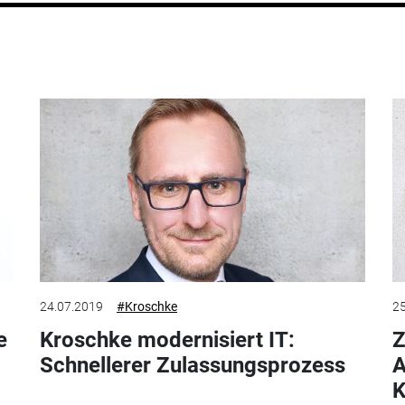
24.07.2019
#Kroschke
25
e
Kroschke modernisiert IT:
Z
Schnellerer Zulassungsprozess
A
K