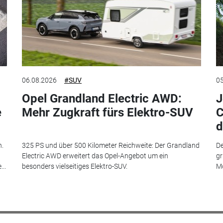
06.08.2026
#SUV
05
Opel Grandland Electric AWD:
J
e
Mehr Zugkraft fürs Elektro-SUV
C
d
n.
325 PS und über 500 Kilometer Reichweite: Der Grandland
De
Electric AWD erweitert das Opel-Angebot um ein
gr
..
besonders vielseitiges Elektro-SUV.
Mo