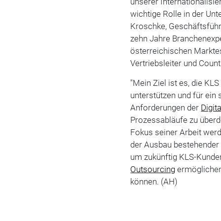
unserer Internationalisi
wichtige Rolle in der Un
Kroschke, Geschäftsführ
zehn Jahre Branchenexpe
österreichischen Marktes
Vertriebsleiter und Count
"Mein Ziel ist es, die K
unterstützen und für ei
Anforderungen der
Digit
Prozessabläufe zu überde
Fokus seiner Arbeit wer
der Ausbau bestehender
um zukünftig KLS-Kunden
Outsourcing
ermöglichen
können. (AH)