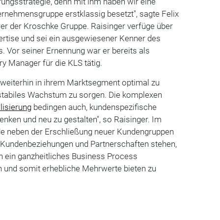
erungsstrategie, denn mit ihm haben wir eine
ternehmensgruppe erstklassig besetzt", sagte Felix
er der Kroschke Gruppe. Raisinger verfüge über
rtise und sei ein ausgewiesener Kenner des
. Vor seiner Ernennung war er bereits als
ry Manager für die KLS tätig.
LS weiterhin in ihrem Marktsegment optimal zu
n stabiles Wachstum zu sorgen. Die komplexen
alisierung
bedingen auch, kundenspezifische
nken und neu zu gestalten", so Raisinger. Im
de neben der Erschließung neuer Kundengruppen
 Kundenbeziehungen und Partnerschaften stehen,
 ein ganzheitliches Business Process
 und somit erhebliche Mehrwerte bieten zu