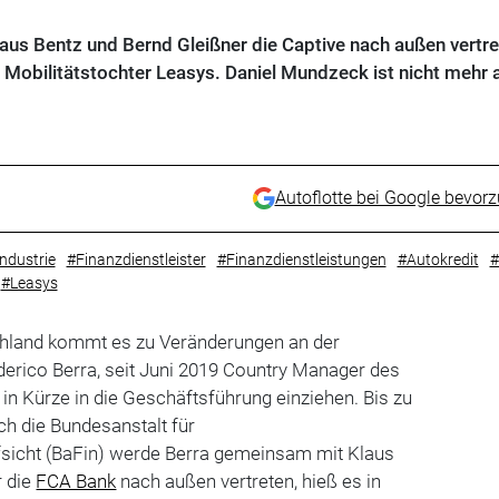
Klaus Bentz und Bernd Gleißner die Captive nach außen vertre
Mobilitätstochter Leasys. Daniel Mundzeck ist nicht mehr 
Autoflotte bei Google bevor
ndustrie
#Finanzdienstleister
#Finanzdienstleistungen
#Autokredit
#
#Leasys
hland kommt es zu Veränderungen an der
erico Berra, seit Juni 2019 Country Manager des
l in Kürze in die Geschäftsführung einziehen. Bis zu
h die Bundesanstalt für
fsicht (BaFin) werde Berra gemeinsam mit Klaus
r die
FCA Bank
nach außen vertreten, hieß es in