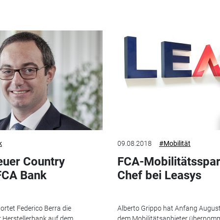
k
09.08.2018
#Mobilität
euer Country
FCA-Mobilitätsspar
FCA Bank
Chef bei Leasys
wortet Federico Berra die
Alberto Grippo hat Anfang Augus
r Herstellerbank auf dem
dem Mobilitätsanbieter übernomme