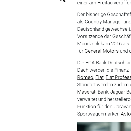
einer am Freitag veröffen
Der bisherige Geschäfts
als Country Manager und 
Deutschland gewechselt.
Vorsitzende der Geschäf
Mundzeck kam 2016 als G
für
General Motors
und 
Die
FCA Bank
Deutschlan
Dach werden die Finanz-
Romeo
,
Fiat
,
Fiat Profes
Standort werden zudem 
Maserati
Bank,
Jaguar
Ba
verwaltet und herstelleror
Funktion für den Caravan
Sportwagenmarken
Asto