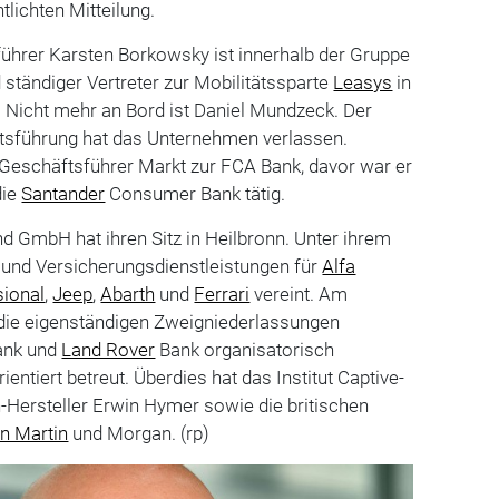
tlichten Mitteilung.
führer Karsten Borkowsky ist innerhalb der Gruppe
ständiger Vertreter zur Mobilitätssparte
Leasys
in
 Nicht mehr an Bord ist Daniel Mundzeck. Der
tsführung hat das Unternehmen verlassen.
eschäftsführer Markt zur FCA Bank, davor war er
die
Santander
Consumer Bank tätig.
d GmbH hat ihren Sitz in Heilbronn. Unter ihrem
 und Versicherungsdienstleistungen für
Alfa
sional
,
Jeep
,
Abarth
und
Ferrari
vereint. Am
die eigenständigen Zweigniederlassungen
nk und
Land Rover
Bank organisatorisch
ientiert betreut. Überdies hat das Institut Captive-
-Hersteller Erwin Hymer sowie die britischen
n Martin
und Morgan. (rp)