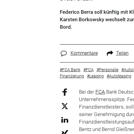
Federico Berra soll künftig mit 
Karsten Borkowsky wechselt zur 
Bord.
Kommentare
Teilen
#FCA Bank
#FCA
#Personalie
#Autoi
Finanzierung
#Leasing
#Autoleasing
Bei der
FCA
Bank Deutsc
Unternehmensspitze. Fed
Finanzdienstleisters, sol
seiner Genehmigung durc
Finanzdienstleistungsau
Bentz und Bernd Gleißne