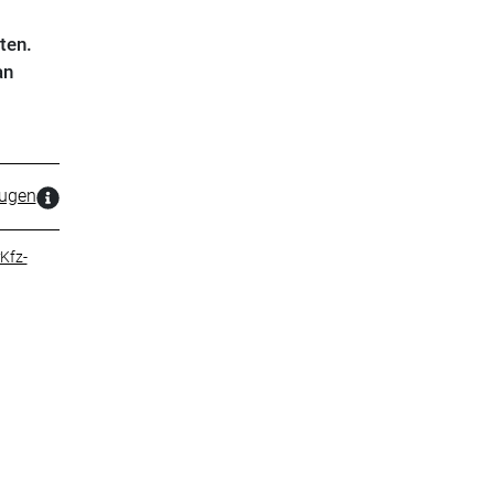
ten.
an
zugen
Kfz-