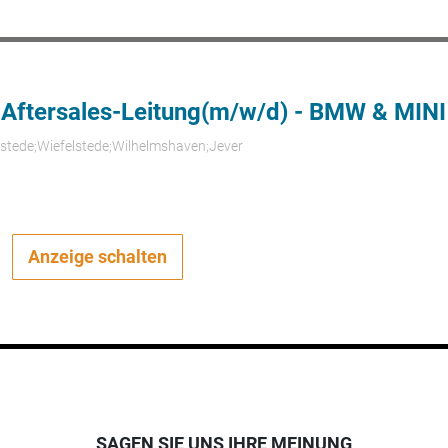
 Aftersales-Leitung(m/w/d) - BMW & MINI
rstede;Wiefelstede;Wilhelmshaven;Jever
Anzeige schalten
SAGEN SIE UNS IHRE MEINUNG