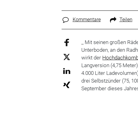
Kommentare
Teilen
_ Mit seinen großen Räd
Unterboden, an den Rad
wirkt der
Hochdachkomb
Langversion (4,75 Meter)
4.000 Liter Ladevolumen)
drei Selbstzünder (75, 1
September dieses Jahres