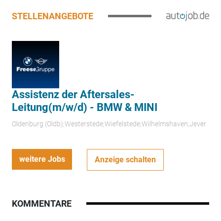
STELLENANGEBOTE
Assistenz der Aftersales-
Leitung(m/w/d) - BMW & MINI
Oldenburg (Oldb);Westerstede;Wiefelstede;Wilhelmshaven;Jever
weitere Jobs
Anzeige schalten
KOMMENTARE