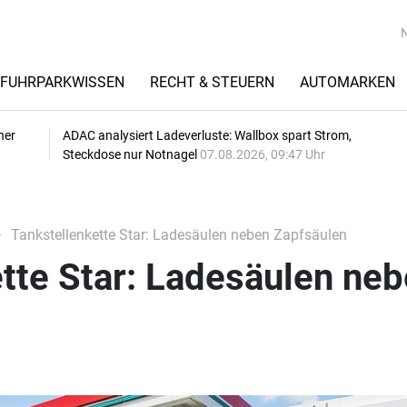
FUHRPARKWISSEN
RECHT & STEUERN
AUTOMARKEN
her
ADAC analysiert Ladeverluste: Wallbox spart Strom,
Steckdose nur Notnagel
07.08.2026, 09:47 Uhr
Tankstellenkette Star: Ladesäulen neben Zapfsäulen
tte Star: Ladesäulen ne