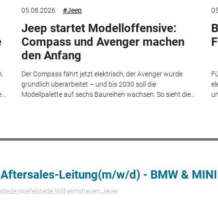
05.08.2026
#Jeep
05
Jeep startet Modelloffensive:
B
e
Compass und Avenger machen
F
den Anfang
n.
Der Compass fährt jetzt elektrisch, der Avenger wurde
Fü
gründlich überarbeitet – und bis 2030 soll die
el
..
Modellpalette auf sechs Baureihen wachsen. So sieht die...
un
 Aftersales-Leitung(m/w/d) - BMW & MINI
rstede;Wiefelstede;Wilhelmshaven;Jever