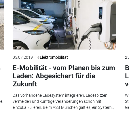
05.07.2019
#Elektromobilität
25
n
E-Mobilität - vom Planen bis zum
B
Laden: Abgesichert für die
L
Zukunft
v
Das vorhandene Ladesystem integrieren, Ladespitzen
Wi
e.
vermeiden und künftige Veränderungen schon mit
St
einzukalkulieren. Beim ASB München galt es, ein System...
Ge