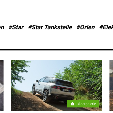
on
#Star
#Star Tankstelle
#Orlen
#Elek
Bildergalerie