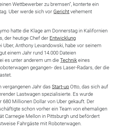
einen Wettbewerber zu bremsen", konterte ein
ag. Uber werde sich vor
Gericht
vehement
ymo hatte die Klage am Donnerstag in Kalifornien
es, der heutige Chef der
Entwicklung
ei Uber, Anthony Levandowski, habe vor seinem
ut einem Jahr rund 14.000 Dateien
sei es unter anderem um die
Technik
eines
oboterwagen gegangen- des Laser-Radars, der die
astet.
m vergangenen Jahr das
Start-up
Otto, das sich auf
hrender Lastwagen spezialisierte. Es wurde
 680 Millionen Dollar von Uber gekauft. Der
eschäftigte schon vorher ein Team von ehemaligen
tät Carnegie Mellon in Pittsburgh und befördert
stweise Fahrgäste mit Roboterwagen.