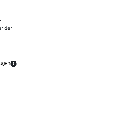
-
er der
zugen