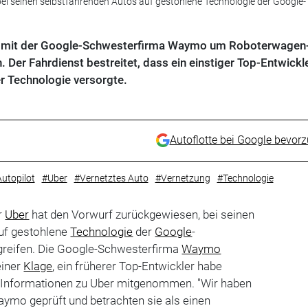
ei seinen selbstfahrenden Autos auf gestohlene Technologie der Google-
it mit der Google-Schwesterfirma Waymo um Roboterwagen
 Der Fahrdienst bestreitet, dass ein einstiger Top-Entwickl
r Technologie versorgte.
Autoflotte bei Google bevor
utopilot
#Uber
#Vernetztes Auto
#Vernetzung
#Technologie
r
Uber
hat den Vorwurf zurückgewiesen, bei seinen
uf gestohlene
Technologie
der
Google
-
reifen. Die Google-Schwesterfirma
Waymo
einer
Klage
, ein früherer Top-Entwickler habe
 Informationen zu Uber mitgenommen. "Wir haben
ymo geprüft und betrachten sie als einen