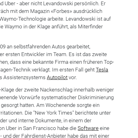
 Uber - aber nicht Levandowski persönlich. Er
räch mit dem Magazin «Forbes» ausdrücklich
t Waymo-Technologie arbeite. Levandowski ist auf
ie Waymo in der Klage anführt, als Miterfinder
09 an selbstfahrenden Autos gearbeitet,
r ersten Entwickler im Team. Es ist das zweite
en, dass eine bekannte Firma einen früheren Top-
gen-Technik verklagt. Im ersten Fall geht
Tesla
es Assistenzsystems
Autopilot
vor.
Klage der zweite Nackenschlag innerhalb weniger
nende Vorwürfe systematischer Diskriminierung
 gesorgt hatten. Am Wochenende sorgte ein
rritationen. Die "New York Times" berichtete unter
der und interne Dokumente, in einem der
on Uber in San Francisco habe die
Software
eine
 - und der Fahrdienst-Anbieter habe das mit einer