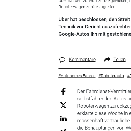
Uber hat den Vorwurf zurückgewiesen, b
Roboterwagen zurückzugreifen.
Uber hat beschlossen, den Stre
Technik vor Gericht auszufechten.
Google-Autos ihn mit gestohlene
Kommentare
Teilen
#Autonomes Fahren
#Roboterauto
#A
Der Fahrdienst-Vermittle
selbstfahrenden Autos a
Roboterwagen zurückzug
erklärte diese Woche in 
massenhaft vertrauliche
die Behauptungen von Wa