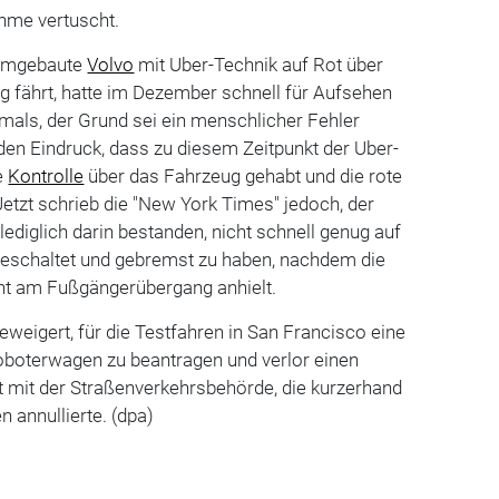
ahme vertuscht.
 umgebaute
Volvo
mit Uber-Technik auf Rot über
 fährt, hatte im Dezember schnell für Aufsehen
amals, der Grund sei ein menschlicher Fehler
en Eindruck, dass zu diesem Zeitpunkt der Uber-
e
Kontrolle
über das Fahrzeug gehabt und die rote
etzt schrieb die "New York Times" jedoch, der
lediglich darin bestanden, nicht schnell genug auf
eschaltet und gebremst zu haben, nachdem die
ht am Fußgängerübergang anhielt.
eweigert, für die Testfahren in San Francisco eine
Roboterwagen zu beantragen und verlor einen
it mit der Straßenverkehrsbehörde, die kurzerhand
 annullierte. (dpa)