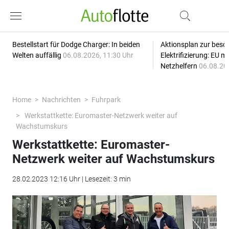
Bestellstart für Dodge Charger: In beiden
Aktionsplan zur besc
Welten auffällig
06.08.2026, 11:30 Uhr
Elektrifizierung: EU 
Netzhelfern
06.08.20
Home
Nachrichten
Fuhrpark
Werkstattkette: Euromaster-Netzwerk weiter auf
Wachstumskurs
Werkstattkette: Euromaster-
Netzwerk weiter auf Wachstumskurs
28.02.2023 12:16 Uhr | Lesezeit: 3 min