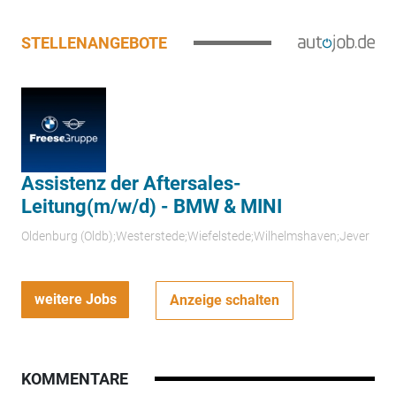
STELLENANGEBOTE
Assistenz der Aftersales-
Leitung(m/w/d) - BMW & MINI
Oldenburg (Oldb);Westerstede;Wiefelstede;Wilhelmshaven;Jever
weitere Jobs
Anzeige schalten
KOMMENTARE