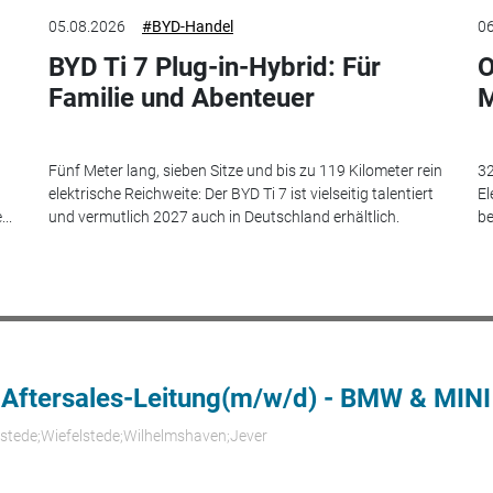
05.08.2026
#BYD-Handel
06
BYD Ti 7 Plug-in-Hybrid: Für
O
Familie und Abenteuer
M
Fünf Meter lang, sieben Sitze und bis zu 119 Kilometer rein
32
elektrische Reichweite: Der BYD Ti 7 ist vielseitig talentiert
El
..
und vermutlich 2027 auch in Deutschland erhältlich.
be
 Aftersales-Leitung(m/w/d) - BMW & MINI
rstede;Wiefelstede;Wilhelmshaven;Jever