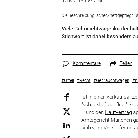
07.09.2018 13:35 Uhr
Die Beschreibung "scheckheftgepflegt" i
Viele Gebrauchtwagenkäufer halt
Stichwort ist dabei besonders au
Kommentare
Teilen
#Urteil
#Recht
#Gebrauchtwagen
#K
Ist in einer Verkaufsanz
"scheckheftgepflegt", so
– und den
Kaufvertrag
sp
Amtsgericht München g
sich vom Verkäufer getäu