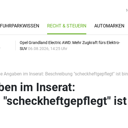
FUHRPARKWISSEN
RECHT & STEUERN
AUTOMARKEN
Opel Grandland Electric AWD: Mehr Zugkraft fürs Elektro-
r
SUV
06.08.2026, 14:25 Uhr
e Angaben im Inserat: Beschreibung "scheckheftgepflegt" ist bi
en im Inserat:
"scheckheftgepflegt" ist