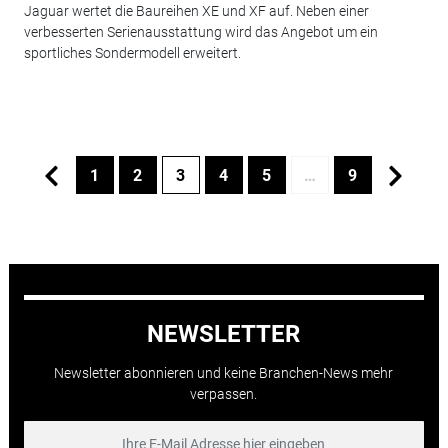
Jaguar wertet die Baureihen XE und XF auf. Neben einer
verbesserten Serienausstattung wird das Angebot um ein
sportliches Sondermodell erweitert.
1
2
3
4
5
…
9
NEWSLETTER
Newsletter abonnieren und keine Branchen-News mehr
verpassen.