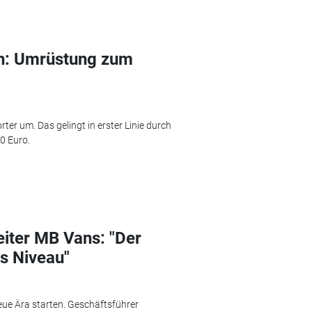
n: Umrüstung zum
er um. Das gelingt in erster Linie durch
0 Euro.
eiter MB Vans: "Der
es Niveau"
eue Ära starten. Geschäftsführer