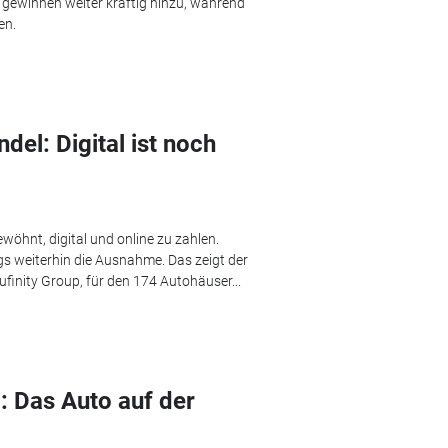
s gewinnen weiter kräftig hinzu, während
en.
el: Digital ist noch
hnt, digital und online zu zahlen.
ngs weiterhin die Ausnahme. Das zeigt der
inity Group, für den 174 Autohäuser...
: Das Auto auf der