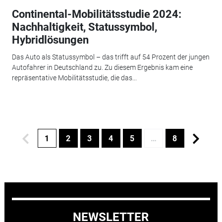
Continental-Mobilitätsstudie 2024:
Nachhaltigkeit, Statussymbol,
Hybridlösungen
Das Auto als Statussymbol – das trifft auf 54 Prozent der jungen
Autofahrer in Deutschland zu. Zu diesem Ergebnis kam eine
repräsentative Mobilitätsstudie, die das...
1
2
3
4
5
…
8
NEWSLETTER