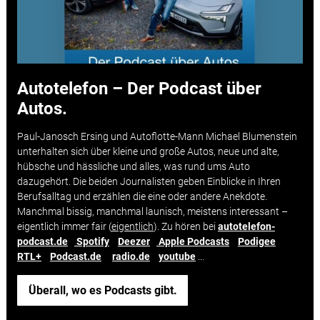
Autotelefon – Der Podcast über
Autos.
Paul-Janosch Ersing und Autoflotte-Mann Michael Blumenstein
unterhalten sich über kleine und große Autos, neue und alte,
hübsche und hässliche und alles, was rund ums Auto
dazugehört. Die beiden Journalisten geben Einblicke in Ihren
Berufsalltag und erzählen die eine oder andere Anekdote.
Manchmal bissig, manchmal launisch, meistens interessant –
eigentlich immer fair (
eigentlich
). Zu hören bei
autotelefon-
podcast.de
Spotify
Deezer
Apple Podcasts
Podigee
RTL+
Podcast.de
radio.de
youtube
...
Überall, wo es Podcasts gibt.