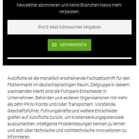
Newsletter abonnieren und keine Branchen-News mehr
verpassen.
ABONNIEREN
Autoflotte ist die monatlich erscheinende Fachzeitschrift für den
Flottenmarkt im deutschsprachigen Raum. Zielgruppe in diesem
wachsenden Markt sind die Fuhrpark-Entscheider in
Unternehmen, Behörden und anderen Organisationen mit mehr
als zehn PKW/Kombi und/oder Transportern. Vorstände,
Geschäftsführer, Führungskräfte und weitere Entscheider
greifen auf Autoflotte zurück, um Kostensenkungspotenziale
auszumachen, intelligente Problemlösungen kennen zu lernen
und sich über technische und nichttechnische Innovationen zu
informieren.