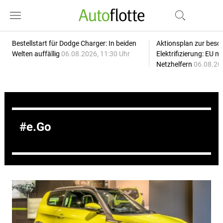
Bestellstart für Dodge Charger: In beiden
Aktionsplan zur besc
Welten auffällig
06.08.2026, 11:30 Uhr
Elektrifizierung: EU 
Netzhelfern
06.08.20
e.Go