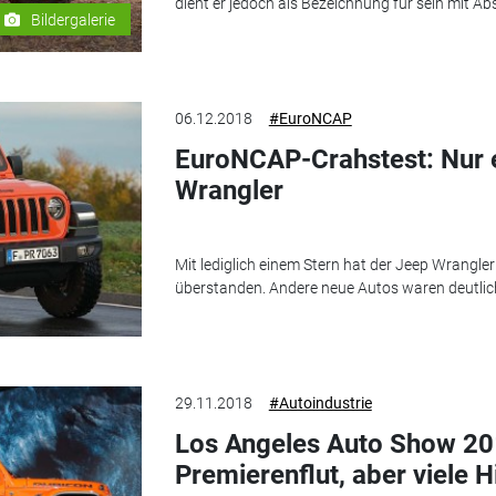
dient er jedoch als Bezeichnung für sein mit Ab
Bildergalerie
06.12.2018
#EuroNCAP
EuroNCAP-Crahstest: Nur e
Wrangler
Mit lediglich einem Stern hat der Jeep Wrangle
überstanden. Andere neue Autos waren deutlich
29.11.2018
#Autoindustrie
Los Angeles Auto Show 20
Premierenflut, aber viele 